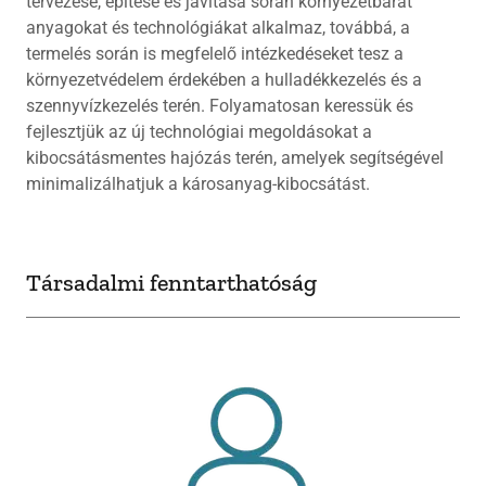
tervezése, építése és javítása során környezetbarát
anyagokat és technológiákat alkalmaz, továbbá, a
termelés során is megfelelő intézkedéseket tesz a
környezetvédelem érdekében a hulladékkezelés és a
szennyvízkezelés terén. Folyamatosan keressük és
fejlesztjük az új technológiai megoldásokat a
kibocsátásmentes hajózás terén, amelyek segítségével
minimalizálhatjuk a károsanyag-kibocsátást.
Társadalmi fenntarthatóság