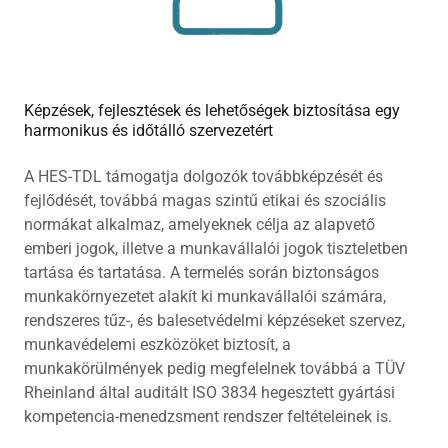
Képzések, fejlesztések és lehetőségek biztosítása egy
harmonikus és időtálló szervezetért
A HES-TDL támogatja dolgozók továbbképzését és
fejlődését, továbbá magas szintű etikai és szociális
normákat alkalmaz, amelyeknek célja az alapvető
emberi jogok, illetve a munkavállalói jogok tiszteletben
tartása és tartatása. A termelés során biztonságos
munkakörnyezetet alakít ki munkavállalói számára,
rendszeres tűz-, és balesetvédelmi képzéseket szervez,
munkavédelemi eszközöket biztosít, a
munkakörülmények pedig megfelelnek továbbá a TÜV
Rheinland által auditált ISO 3834 hegesztett gyártási
kompetencia-menedzsment rendszer feltételeinek is.