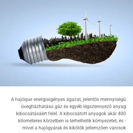
A hajóipar energiaigényes ágazat, jelentős mennyiségű
üvegházhatású gáz és egyéb légszennyező anyag
kibocsátásáért felel. A kibocsátott anyagok akár 400
kilométeres körzetben is terhelhetik környezetet, és -
mivel a hajógyárak és kikötők jellemzően városok