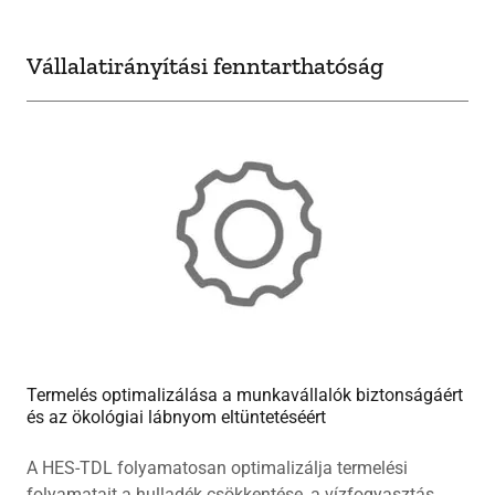
Vállalatirányítási fenntarthatóság
Termelés optimalizálása a munkavállalók biztonságáért
és az ökológiai lábnyom eltüntetéséért
A HES-TDL folyamatosan optimalizálja termelési
folyamatait a hulladék csökkentése, a vízfogyasztás