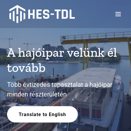
A hajóipar velünk él
tovább
Több évtizedes tapasztalat a hajóipar
minden részterületén
Translate to English