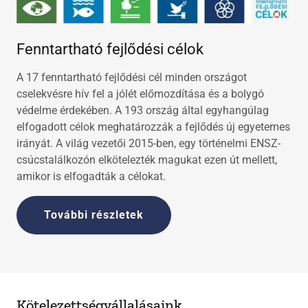
Fenntartható fejlődési célok
A 17 fenntartható fejlődési cél minden országot
cselekvésre hív fel a jólét előmozdítása és a bolygó
védelme érdekében. A 193 ország által egyhangúlag
elfogadott célok meghatározzák a fejlődés új egyetemes
irányát. A világ vezetői 2015-ben, egy történelmi ENSZ-
csúcstalálkozón elkötelezték magukat ezen út mellett,
amikor is elfogadták a célokat.
További részletek
Kötelezettségvállalásaink