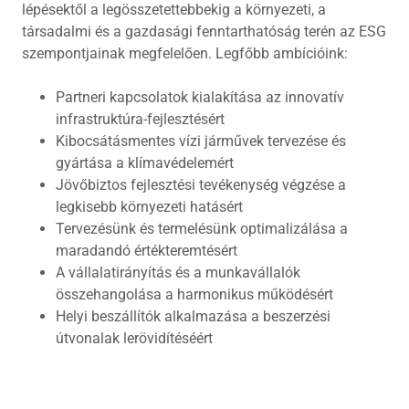
lépésektől a legösszetettebbekig a környezeti, a
társadalmi és a gazdasági fenntarthatóság terén az ESG
szempontjainak megfelelően. Legfőbb ambícióink:
Partneri kapcsolatok kialakítása az innovatív
infrastruktúra-fejlesztésért
Kibocsátásmentes vízi járművek tervezése és
gyártása a klímavédelemért
Jövőbiztos fejlesztési tevékenység végzése a
legkisebb környezeti hatásért
Tervezésünk és termelésünk optimalizálása a
maradandó értékteremtésért
A vállalatirányítás és a munkavállalók
összehangolása a harmonikus működésért
Helyi beszállítók alkalmazása a beszerzési
útvonalak lerövidítéséért