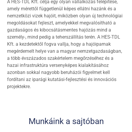
A HES-TDL Kft. célja egy olyan vállalkozás felépítése,
amely mérettől függetlenül képes ellátni hazánk és a
nemzetközi vizek hajóit, miközben olyan új technológiai
megoldásokat fejleszt, amelyekkel megvalósítható a
gazdaságos és kibocsátásmentes hajózás mind a
személy-, mind pedig a teherszállítás terén. A HES-TDL
Kft. a kezdetektől fogva vallja, hogy a hajóiparnak
megérdemelt helye van a magyar nemzetgazdaságban,
a több évszázados szakértelem megőrzéséhez és a
hazai infrastruktúra versenyképes kialakításához
azonban sokkal nagyobb beruházói figyelmet kell
fordítani az iparági kutatási-fejlesztési és innovációs
projektekre.
Munkáink a sajtóban