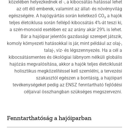
közelében helyezkednek el -, a kibocsátás hatással lehet
az ott élő emberek, valamint az állat- és növényvilág
egészségére. A hajógyártás során keletkező CO₂ a hajók
teljes életciklusa során fellépő kibocsátás 4%-át teszi ki,
a szén-monoxid esetében ez az arány akár 29% is lehet.
Bár a hajóipar jelentős gazdasági szerepet játszik,
komoly környezeti hatásokkal is jár, mint például az olaj-,
talaj-, víz- és légszennyezés. Ha a cél a
kibocsátásmentes és ökológiai lábnyom nélküli globális
hajózás megvalósítása, akkor a hajók teljes életciklusát
holisztikus megközelítéssel kell szemlélni, a tervezési
szakasztól egészen a bontásig, a hajóipari
tevékenységeket pedig az ENSZ fenntartható fejlődési
céljaival összhangban szükséges megszervezni.
Fenntarthatóság a hajóiparban