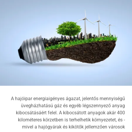
A hajóipar energiaigényes ágazat, jelentős mennyiségű
üvegházhatású gáz és egyéb légszennyező anyag
kibocsátásáért felel. A kibocsátott anyagok akár 400
kilométeres körzetben is terhelhetik környezetet, és -
mivel a hajógyárak és kikötők jellemzően városok