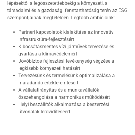
lépésektől a legösszetettebbekig a környezeti, a
társadalmi és a gazdasági fenntarthatóság terén az ESG
szempontjainak megfelelően. Legfőbb ambícióink:
Partneri kapcsolatok kialakítása az innovatív
infrastruktúra-fejlesztésért
Kibocsátásmentes vízi járművek tervezése és
gyártása a klímavédelemért
Jövőbiztos fejlesztési tevékenység végzése a
legkisebb környezeti hatásért
Tervezésünk és termelésünk optimalizálása a
maradandó értékteremtésért
A vállalatirányítás és a munkavállalók
összehangolása a harmonikus működésért
Helyi beszállítók alkalmazása a beszerzési
útvonalak lerövidítéséért