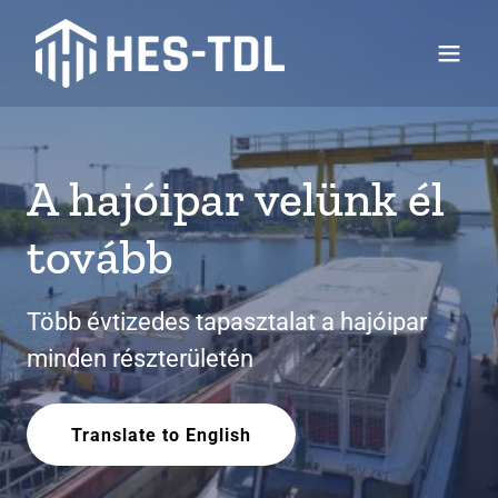
A hajóipar velünk él
tovább
Több évtizedes tapasztalat a hajóipar
minden részterületén
Translate to English