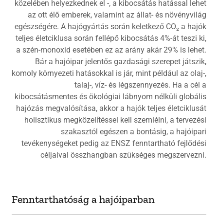
közelében helyezkednek el -, a kibocsátás hatással lehet
az ott élő emberek, valamint az állat- és növényvilág
egészségére. A hajógyártás során keletkező CO₂ a hajók
teljes életciklusa során fellépő kibocsátás 4%-át teszi ki,
a szén-monoxid esetében ez az arány akár 29% is lehet.
Bár a hajóipar jelentős gazdasági szerepet játszik,
komoly környezeti hatásokkal is jár, mint például az olaj-,
talaj-, víz- és légszennyezés. Ha a cél a
kibocsátásmentes és ökológiai lábnyom nélküli globális
hajózás megvalósítása, akkor a hajók teljes életciklusát
holisztikus megközelítéssel kell szemlélni, a tervezési
szakasztól egészen a bontásig, a hajóipari
tevékenységeket pedig az ENSZ fenntartható fejlődési
céljaival összhangban szükséges megszervezni.
Fenntarthatóság a hajóiparban