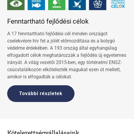
Fenntartható fejlődési célok
A 17 fenntartható fejlődési cél minden országot
cselekvésre hív fel a jólét előmozdítása és a bolygó
védelme érdekében. A 193 ország által egyhangúlag
elfogadott célok meghatározzák a fejlődés új egyetemes
irányát. A világ vezetői 2015-ben, egy történelmi ENSZ-
csúcstalálkozón elkötelezték magukat ezen út mellett,
amikor is elfogadták a célokat.
További részletek
Kötelezettségvállalásaink