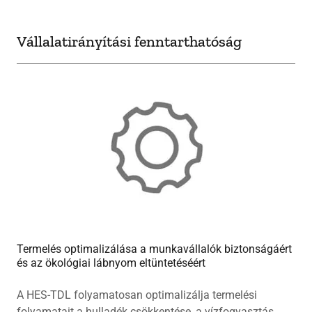
Vállalatirányítási fenntarthatóság
Termelés optimalizálása a munkavállalók biztonságáért
és az ökológiai lábnyom eltüntetéséért
A HES-TDL folyamatosan optimalizálja termelési
folyamatait a hulladék csökkentése, a vízfogyasztás