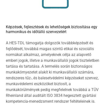
Képzések, fejlesztések és lehetőségek biztosítása egy
harmonikus és időtálló szervezetért
A HES-TDL támogatja dolgozók továbbképzését és
fejlődését, továbbá magas szintű etikai és szociális
normákat alkalmaz, amelyeknek célja az alapvető
emberi jogok, illetve a munkavállalói jogok tiszteletben
tartása és tartatása. A termelés során biztonságos
munkakörnyezetet alakít ki munkavállalói számára,
rendszeres tűz-, és balesetvédelmi képzéseket szervez,
munkavédelemi eszközöket biztosít, a
munkakörülmények pedig megfelelnek továbbá a TÜV
Rheinland által auditált ISO 3834 hegesztett gyártási
kompetencia-menedzsment rendszer feltételeinek is.