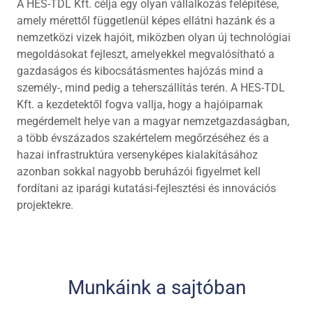
A HES-TDL Kft. célja egy olyan vállalkozás felépítése,
amely mérettől függetlenül képes ellátni hazánk és a
nemzetközi vizek hajóit, miközben olyan új technológiai
megoldásokat fejleszt, amelyekkel megvalósítható a
gazdaságos és kibocsátásmentes hajózás mind a
személy-, mind pedig a teherszállítás terén. A HES-TDL
Kft. a kezdetektől fogva vallja, hogy a hajóiparnak
megérdemelt helye van a magyar nemzetgazdaságban,
a több évszázados szakértelem megőrzéséhez és a
hazai infrastruktúra versenyképes kialakításához
azonban sokkal nagyobb beruházói figyelmet kell
fordítani az iparági kutatási-fejlesztési és innovációs
projektekre.
Munkáink a sajtóban