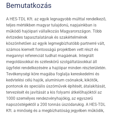
Bemutatkozás
A HES-TDL Kft. az egyik legnagyobb múlttal rendelkező,
teljes mértékben magyar tulajdonú, napjainkban is
működő hajóipari vállalkozás Magyarországon. Több
évtizedes tapasztalatának és szakértelmének
köszönhetően az egyik legmegbízhatóbb partnerré vált,
számos kiemelt fontosságú projektben vett részt és
megannyi referenciát tudhat magáénak. Integrált
megoldásokkal és széleskörű szolgáltatásokkal áll
ügyfelei rendelkezésére a hajóipar minden részterületén.
Tevékenységi köre magába foglalja kereskedelmi és
kedvtelési célú hajók, alumínium csónakok, kikötők,
pontonok és speciális úszóművek építését, átalakítását,
tervezését és javítását a kis folyami átkelőhajóktól az
1000 személyes rendezvényhajókig, az egyszerű
napozóstégektől a 200 tonnás úszódarukig. A HES-TDL
Kft. a minőség és a megbízhatóság jegyében működik,