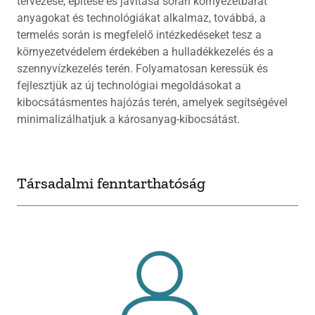
tervezése, építése és javítása során környezetbarát
anyagokat és technológiákat alkalmaz, továbbá, a
termelés során is megfelelő intézkedéseket tesz a
környezetvédelem érdekében a hulladékkezelés és a
szennyvízkezelés terén. Folyamatosan keressük és
fejlesztjük az új technológiai megoldásokat a
kibocsátásmentes hajózás terén, amelyek segítségével
minimalizálhatjuk a károsanyag-kibocsátást.
Társadalmi fenntarthatóság