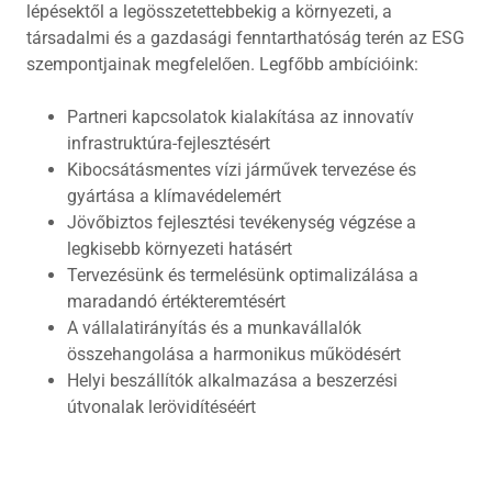
lépésektől a legösszetettebbekig a környezeti, a
társadalmi és a gazdasági fenntarthatóság terén az ESG
szempontjainak megfelelően. Legfőbb ambícióink:
Partneri kapcsolatok kialakítása az innovatív
infrastruktúra-fejlesztésért
Kibocsátásmentes vízi járművek tervezése és
gyártása a klímavédelemért
Jövőbiztos fejlesztési tevékenység végzése a
legkisebb környezeti hatásért
Tervezésünk és termelésünk optimalizálása a
maradandó értékteremtésért
A vállalatirányítás és a munkavállalók
összehangolása a harmonikus működésért
Helyi beszállítók alkalmazása a beszerzési
útvonalak lerövidítéséért