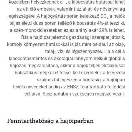
közelében helyezkednek el -, a kibocsátás hatással lehet
az ott élő emberek, valamint az állat- és növényvilág
egészségére. A hajógyártás során keletkező CO₂ a hajók
teljes életciklusa során fellépő kibocsátás 4%-át teszi ki,
a szén-monoxid esetében ez az arány akár 29% is lehet.
Bár a hajóipar jelentős gazdasági szerepet játszik,
komoly környezeti hatásokkal is jár, mint például az olaj-,
talaj-, víz- és légszennyezés. Ha a cél a
kibocsátásmentes és ökológiai lábnyom nélküli globális
hajózás megvalósítása, akkor a hajók teljes életciklusát
holisztikus megközelítéssel kell szemlélni, a tervezési
szakasztól egészen a bontásig, a hajóipari
tevékenységeket pedig az ENSZ fenntartható fejlődési
céljaival összhangban szükséges megszervezni.
Fenntarthatóság a hajóiparban