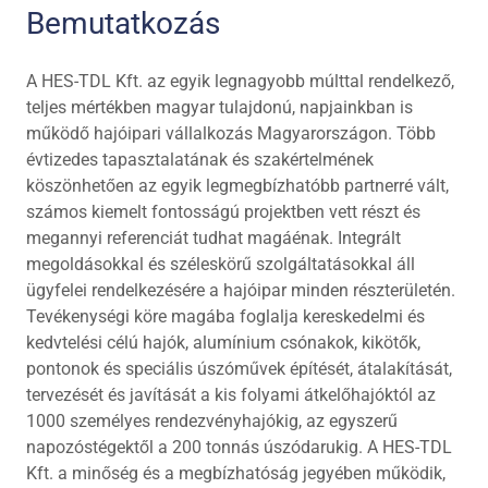
Bemutatkozás
A HES-TDL Kft. az egyik legnagyobb múlttal rendelkező,
teljes mértékben magyar tulajdonú, napjainkban is
működő hajóipari vállalkozás Magyarországon. Több
évtizedes tapasztalatának és szakértelmének
köszönhetően az egyik legmegbízhatóbb partnerré vált,
számos kiemelt fontosságú projektben vett részt és
megannyi referenciát tudhat magáénak. Integrált
megoldásokkal és széleskörű szolgáltatásokkal áll
ügyfelei rendelkezésére a hajóipar minden részterületén.
Tevékenységi köre magába foglalja kereskedelmi és
kedvtelési célú hajók, alumínium csónakok, kikötők,
pontonok és speciális úszóművek építését, átalakítását,
tervezését és javítását a kis folyami átkelőhajóktól az
1000 személyes rendezvényhajókig, az egyszerű
napozóstégektől a 200 tonnás úszódarukig. A HES-TDL
Kft. a minőség és a megbízhatóság jegyében működik,