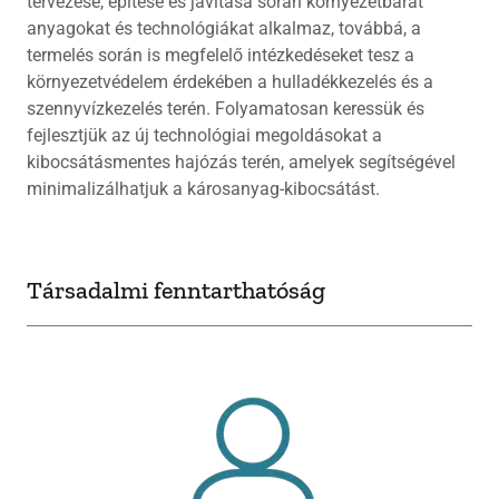
tervezése, építése és javítása során környezetbarát
anyagokat és technológiákat alkalmaz, továbbá, a
termelés során is megfelelő intézkedéseket tesz a
környezetvédelem érdekében a hulladékkezelés és a
szennyvízkezelés terén. Folyamatosan keressük és
fejlesztjük az új technológiai megoldásokat a
kibocsátásmentes hajózás terén, amelyek segítségével
minimalizálhatjuk a károsanyag-kibocsátást.
Társadalmi fenntarthatóság