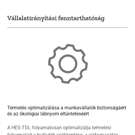
Vállalatirányítási fenntarthatóság
Termelés optimalizálása a munkavállalók biztonságáért
és az ökológiai lábnyom eltüntetéséért
A HES-TDL folyamatosan optimalizálja termelési
folyamatait a hulladék csökkentése, a vízfogyasztás