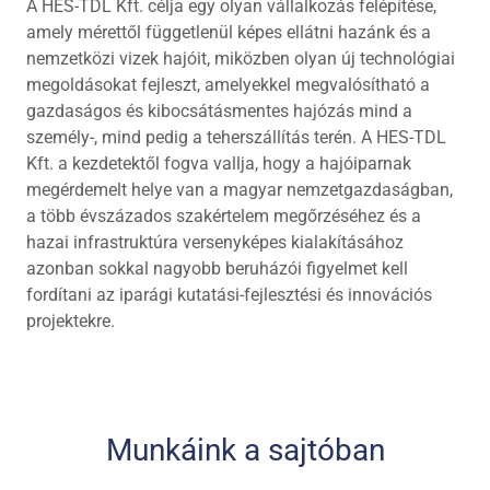
A HES-TDL Kft. célja egy olyan vállalkozás felépítése,
amely mérettől függetlenül képes ellátni hazánk és a
nemzetközi vizek hajóit, miközben olyan új technológiai
megoldásokat fejleszt, amelyekkel megvalósítható a
gazdaságos és kibocsátásmentes hajózás mind a
személy-, mind pedig a teherszállítás terén. A HES-TDL
Kft. a kezdetektől fogva vallja, hogy a hajóiparnak
megérdemelt helye van a magyar nemzetgazdaságban,
a több évszázados szakértelem megőrzéséhez és a
hazai infrastruktúra versenyképes kialakításához
azonban sokkal nagyobb beruházói figyelmet kell
fordítani az iparági kutatási-fejlesztési és innovációs
projektekre.
Munkáink a sajtóban