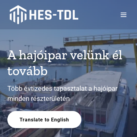
A hajóipar velünk él
tovább
Több évtizedes tapasztalat a hajóipar
minden részterületén
Translate to English