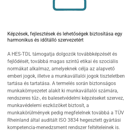
Képzések, fejlesztések és lehetőségek biztosítása egy
harmonikus és időtálló szervezetért
A HES-TDL támogatja dolgozók továbbképzését és
fejlődését, továbbá magas szintű etikai és szociális
normákat alkalmaz, amelyeknek célja az alapvető
emberi jogok, illetve a munkavállalói jogok tiszteletben
tartása és tartatása. A termelés során biztonságos
munkakörnyezetet alakít ki munkavállalói számára,
rendszeres tűz-, és balesetvédelmi képzéseket szervez,
munkavédelemi eszközöket biztosít, a
munkakörülmények pedig megfelelnek továbbá a TÜV
Rheinland által auditált ISO 3834 hegesztett gyártási
kompetencia-menedzsment rendszer feltételeinek is.