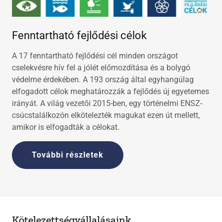
Fenntartható fejlődési célok
A 17 fenntartható fejlődési cél minden országot
cselekvésre hív fel a jólét előmozdítása és a bolygó
védelme érdekében. A 193 ország által egyhangúlag
elfogadott célok meghatározzák a fejlődés új egyetemes
irányát. A világ vezetői 2015-ben, egy történelmi ENSZ-
csúcstalálkozón elkötelezték magukat ezen út mellett,
amikor is elfogadták a célokat.
További részletek
Kötelezettségvállalásaink