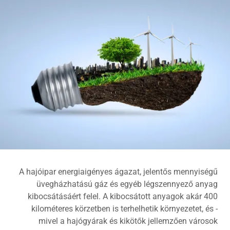
A hajóipar energiaigényes ágazat, jelentős mennyiségű
üvegházhatású gáz és egyéb légszennyező anyag
kibocsátásáért felel. A kibocsátott anyagok akár 400
kilométeres körzetben is terhelhetik környezetet, és -
mivel a hajógyárak és kikötők jellemzően városok