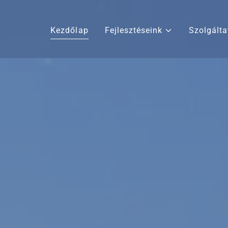
Kezdőlap
Fejlesztéseink
Szolgálta