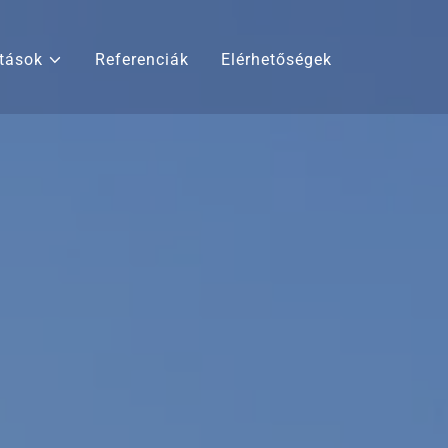
tások
Referenciák
Elérhetőségek