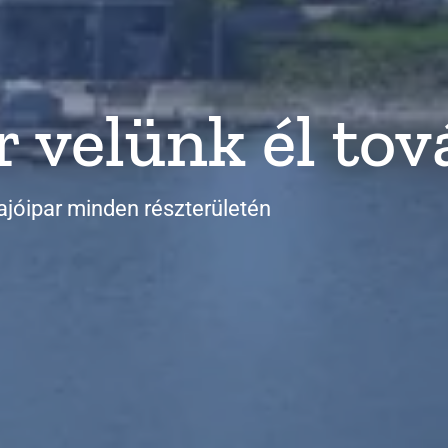
r velünk él to
ajóipar minden részterületén