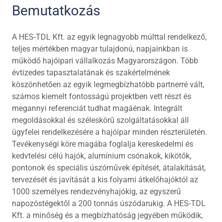
Bemutatkozás
A HES-TDL Kft. az egyik legnagyobb múlttal rendelkező,
teljes mértékben magyar tulajdonú, napjainkban is
működő hajóipari vállalkozás Magyarországon. Több
évtizedes tapasztalatának és szakértelmének
köszönhetően az egyik legmegbízhatóbb partnerré vált,
számos kiemelt fontosságú projektben vett részt és
megannyi referenciát tudhat magáénak. Integrált
megoldásokkal és széleskörű szolgáltatásokkal áll
ügyfelei rendelkezésére a hajóipar minden részterületén.
Tevékenységi köre magába foglalja kereskedelmi és
kedvtelési célú hajók, alumínium csónakok, kikötők,
pontonok és speciális úszóművek építését, átalakítását,
tervezését és javítását a kis folyami átkelőhajóktól az
1000 személyes rendezvényhajókig, az egyszerű
napozóstégektől a 200 tonnás úszódarukig. A HES-TDL
Kft. a minőség és a megbízhatóság jegyében működik,