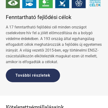
Fenntartható fejlődési célok
A 17 fenntartható fejlődési cél minden országot
cselekvésre hív fel a jólét előmozdítása és a bolygó
védelme érdekében. A 193 ország által egyhangúlag
elfogadott célok meghatározzák a fejlődés új egyetemes
irányát. A világ vezetői 2015-ben, egy történelmi ENSZ-
csúcstalálkozón elkötelezték magukat ezen út mellett,
amikor is elfogadták a célokat.
További részletek
Kötelezettségvállalásaink