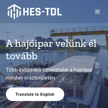
A hajóipar velünk él
tovább
Több évtizedes tapasztalat a hajóipar
minden részterületén
Translate to English