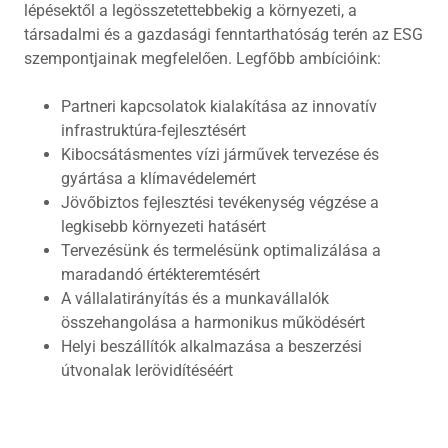
lépésektől a legösszetettebbekig a környezeti, a
társadalmi és a gazdasági fenntarthatóság terén az ESG
szempontjainak megfelelően. Legfőbb ambícióink:
Partneri kapcsolatok kialakítása az innovatív
infrastruktúra-fejlesztésért
Kibocsátásmentes vízi járművek tervezése és
gyártása a klímavédelemért
Jövőbiztos fejlesztési tevékenység végzése a
legkisebb környezeti hatásért
Tervezésünk és termelésünk optimalizálása a
maradandó értékteremtésért
A vállalatirányítás és a munkavállalók
összehangolása a harmonikus működésért
Helyi beszállítók alkalmazása a beszerzési
útvonalak lerövidítéséért