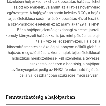
közelében helyezkednek el -, a kibocsátás hatással lehet
az ott élő emberek, valamint az állat- és növényvilág
egészségére. A hajógyártás során keletkező CO₂ a hajók
teljes életciklusa során fellépő kibocsátás 4%-át teszi ki,
a szén-monoxid esetében ez az arány akár 29% is lehet.
Bár a hajóipar jelentős gazdasági szerepet játszik,
komoly környezeti hatásokkal is jár, mint például az olaj-,
talaj-, víz- és légszennyezés. Ha a cél a
kibocsátásmentes és ökológiai lábnyom nélküli globális
hajózás megvalósítása, akkor a hajók teljes életciklusát
holisztikus megközelítéssel kell szemlélni, a tervezési
szakasztól egészen a bontásig, a hajóipari
tevékenységeket pedig az ENSZ fenntartható fejlődési
céljaival összhangban szükséges megszervezni.
Fenntarthatóság a hajóiparban