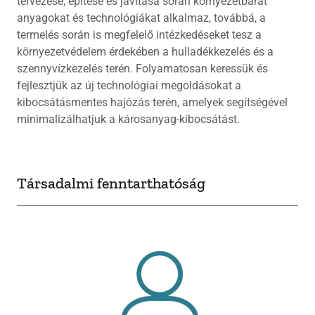
tervezése, építése és javítása során környezetbarát
anyagokat és technológiákat alkalmaz, továbbá, a
termelés során is megfelelő intézkedéseket tesz a
környezetvédelem érdekében a hulladékkezelés és a
szennyvízkezelés terén. Folyamatosan keressük és
fejlesztjük az új technológiai megoldásokat a
kibocsátásmentes hajózás terén, amelyek segítségével
minimalizálhatjuk a károsanyag-kibocsátást.
Társadalmi fenntarthatóság