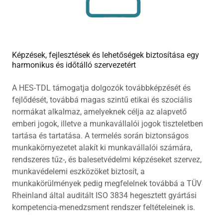
Képzések, fejlesztések és lehetőségek biztosítása egy
harmonikus és időtálló szervezetért
A HES-TDL támogatja dolgozók továbbképzését és
fejlődését, továbbá magas szintű etikai és szociális
normákat alkalmaz, amelyeknek célja az alapvető
emberi jogok, illetve a munkavállalói jogok tiszteletben
tartása és tartatása. A termelés során biztonságos
munkakörnyezetet alakít ki munkavállalói számára,
rendszeres tűz-, és balesetvédelmi képzéseket szervez,
munkavédelemi eszközöket biztosít, a
munkakörülmények pedig megfelelnek továbbá a TÜV
Rheinland által auditált ISO 3834 hegesztett gyártási
kompetencia-menedzsment rendszer feltételeinek is.