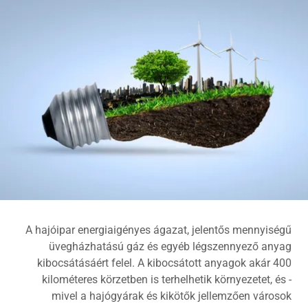
A hajóipar energiaigényes ágazat, jelentős mennyiségű
üvegházhatású gáz és egyéb légszennyező anyag
kibocsátásáért felel. A kibocsátott anyagok akár 400
kilométeres körzetben is terhelhetik környezetet, és -
mivel a hajógyárak és kikötők jellemzően városok