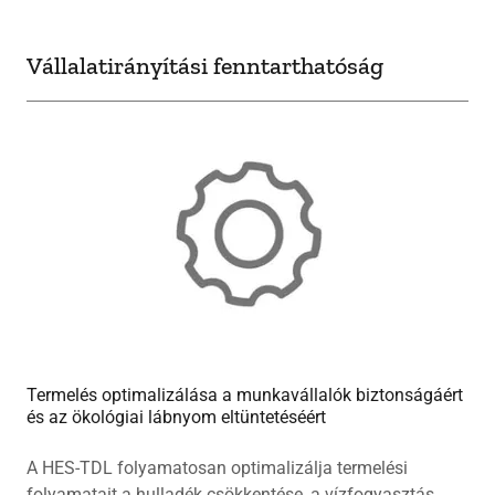
Vállalatirányítási fenntarthatóság
Termelés optimalizálása a munkavállalók biztonságáért
és az ökológiai lábnyom eltüntetéséért
A HES-TDL folyamatosan optimalizálja termelési
folyamatait a hulladék csökkentése, a vízfogyasztás