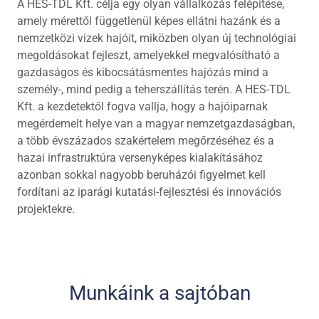
A HES-TDL Kft. célja egy olyan vállalkozás felépítése,
amely mérettől függetlenül képes ellátni hazánk és a
nemzetközi vizek hajóit, miközben olyan új technológiai
megoldásokat fejleszt, amelyekkel megvalósítható a
gazdaságos és kibocsátásmentes hajózás mind a
személy-, mind pedig a teherszállítás terén. A HES-TDL
Kft. a kezdetektől fogva vallja, hogy a hajóiparnak
megérdemelt helye van a magyar nemzetgazdaságban,
a több évszázados szakértelem megőrzéséhez és a
hazai infrastruktúra versenyképes kialakításához
azonban sokkal nagyobb beruházói figyelmet kell
fordítani az iparági kutatási-fejlesztési és innovációs
projektekre.
Munkáink a sajtóban